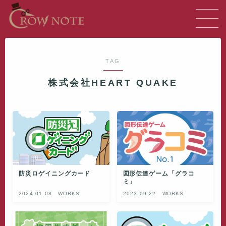
MENU
TAG
TOP
株式会社HEART QUAKE
ABOUT
GALLERY
WORKS
防災ロゲイニングカード
図形伝達ゲーム「グラコ
INFO
ミ」
2024.01.08
WORKS
2023.09.22
WORKS